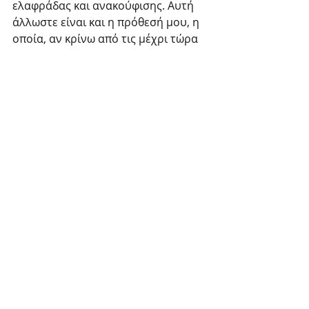
ελαφράδας και ανακούφισης. Αυτή 
άλλωστε είναι και η πρόθεσή μου, η 
οποία, αν κρίνω από τις μέχρι τώρα 
αντιδράσεις αναγνωστών και 
κριτικών, φαίνεται πως πέτυχε! Η 
πρόθεσή μου ήταν επίσης να γράψω 
ένα βιβλίο που μιλά για αρκετά 
σοβαρά πράγματα – τα οποία 
σκεφτόμαστε νομίζω όλοι λίγο πολύ 
– με απροσδόκητους τρόπους που 
ξεφεύγουν από την κάπως θλιβερή 
μπαναλιτέ που μας περικυκλώνει 
στην καθημερινότητά μας. Και 
παρόλο που όλοι οι πρωταγωνιστές 
είναι (εντελώς) νεκροί, είναι ένα 
βιβλίο για τη ζωή και τους 
αμέτρητους τρόπους με τους 
οποίους ίσως θα μπορούσαμε να τη 
ζήσουμε. 