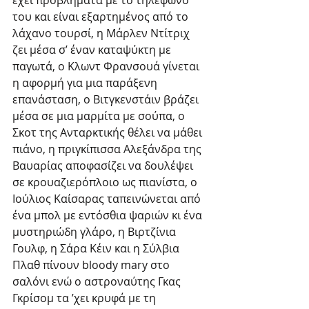
έχει προβλήματα με το τηλέφωνό 
του και είναι εξαρτημένος από το 
λάχανο τουρσί, η Μάρλεν Ντίτριχ 
ζει μέσα σ’ έναν καταψύκτη με 
παγωτά, ο Κλωντ Φρανσουά γίνεται 
η αφορμή για μια παράξενη 
επανάσταση, ο Βιτγκενστάιν βράζει 
μέσα σε μια μαρμίτα με σούπα, ο 
Σκοτ της Ανταρκτικής θέλει να μάθει 
πιάνο, η πριγκίπισσα Αλεξάνδρα της 
Βαυαρίας αποφασίζει να δουλέψει 
σε κρουαζιερόπλοιο ως πιανίστα, ο 
Ιούλιος Καίσαρας ταπεινώνεται από 
ένα μπολ με εντόσθια ψαριών κι ένα 
μυστηριώδη γλάρο, η Βιρτζίνια 
Γουλφ, η Σάρα Κέιν και η Σύλβια 
Πλαθ πίνουν bloody mary στο 
σαλόνι ενώ ο αστροναύτης Γκας 
Γκρίσομ τα ’χει κρυφά με τη 