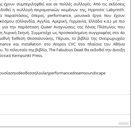
ης έχουν συμπεριληφθεί και σε πολλές συλλογές. Από τις εκδόσεις 
κδοθεί η συλλογή πειραματικών κειμένων της, Hypnotic Labyrinth. 
α παραστάσεις, όπερες, performance, μουσικά έργα που έχουν 
όσμου (Ολλανδία, Αγγλία, Αμερική, Γερμανία, Ελλάδα κ.α.) με πιο 
α για την παράσταση Queer Αναγνώσεις της Λένας Πλάτωνος που 
η Λυρική Σκηνή. Συμμετείχε ως προσκεκλημένη συγγραφέας στο 4ο 
εθνή Έκθεση Θεσσαλονίκης. Πέρυσι, το βιβλίο της Ονειρωρυχείο 
ance και installation στο Atopos CVC στα πλαίσια του Αθήνα 
 Το τελευταίο της βιβλίο, The Fabulous Dead θα εκδοθεί την άνοιξη 
δοτικό Kernpunkt Press.
ουσίαση
video
θεσσαλονίκη
performance
dream
soundscape