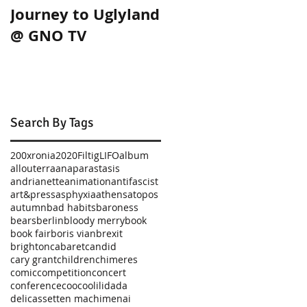
Journey to Uglyland
Journey to Uglylan
@ GNO TV
in Thessaloniki!
Search By Tags
200xronia
2020
Filtig
LIFO
album
allouterra
anaparastasis
andrianette
animation
antifascist
art&press
asphyxia
athens
atopos
autumn
bad habits
baroness
bears
berlin
bloody merry
book
book fair
boris vian
brexit
brighton
cabaret
candid
cary grant
children
chimeres
comic
competition
concert
conference
coocoolili
dada
delicassetten machimenai