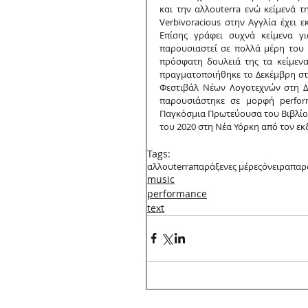
και την αλλουterra ενώ κείμενά τ
Verbivoracious στην Αγγλία έχει ε
Επίσης γράφει συχνά κείμενα γι
παρουσιαστεί σε πολλά μέρη του κ
πρόσφατη δουλειά της τα κείμεν
πραγματοποιήθηκε το Δεκέμβρη στ
Φεστιβάλ Νέων Λογοτεχνών στη Δι
παρουσιάστηκε σε μορφή perform
Παγκόσμια Πρωτεύουσα του Βιβλίου.
του 2020 στη Νέα Υόρκη από τον εκ
Tags:
αλλουterra
παράξενες μέρες
όνειρα
παρ
music
performance
text