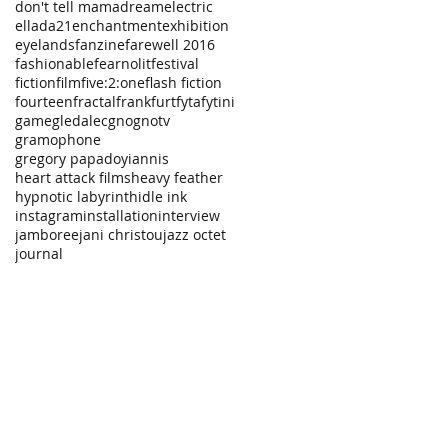
don't tell mama
dream
electric
ellada21
enchantment
exhibition
eyelands
fanzine
farewell 2016
fashionable
fearnolit
festival
fiction
film
five:2:one
flash fiction
fourteen
fractal
frankfurt
fyta
fytini
game
gledalec
gno
gnotv
gramophone
gregory papadoyiannis
heart attack films
heavy feather
hypnotic labyrinth
idle ink
instagram
installation
interview
jamboree
jani christou
jazz octet
journal