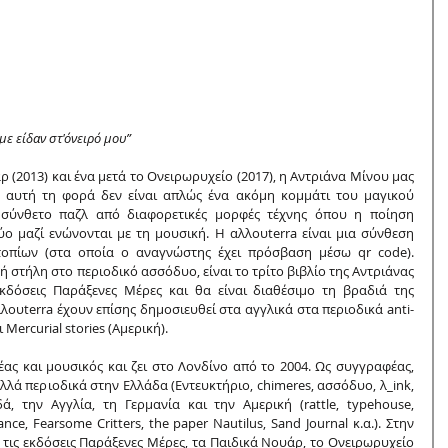
 με είδαν στ'όνειρό μου”
 (2013) και ένα μετά το Ονειρωρυχείο (2017), η Αντριάνα Μίνου μας 
 αυτή τη φορά δεν είναι απλώς ένα ακόμη κομμάτι του μαγικού 
σύνθετο παζλ από διαφορετικές μορφές τέχνης όπου η ποίηση 
ύο μαζί ενώνονται με τη μουσική. Η αλλουterra είναι μια σύνθεση 
τοπίων (στα οποία ο αναγνώστης έχει πρόσβαση μέσω qr code). 
κή στήλη στο περιοδικό ασσόδυο, είναι το τρίτο βιβλίο της Αντριάνας 
δόσεις Παράξενες Μέρες και θα είναι διαθέσιμο τη βραδιά της 
ουterra έχουν επίσης δημοσιευθεί στα αγγλικά στα περιοδικά anti-
Mercurial stories (Αμερική).
έας και μουσικός και ζει στο Λονδίνο από το 2004. Ως συγγραφέας, 
λλά περιοδικά στην Ελλάδα (Εντευκτήριο, chimeres, ασσόδυο, λ_ink, 
ά, την Αγγλία, τη Γερμανία και την Αμερική (rattle, typehouse, 
nce, Fearsome Critters, the paper Nautilus, Sand Journal κ.α.). Στην 
ε τις εκδόσεις Παράξενες Μέρες, τα Παιδικά Νουάρ, το Ονειρωρυχείο 