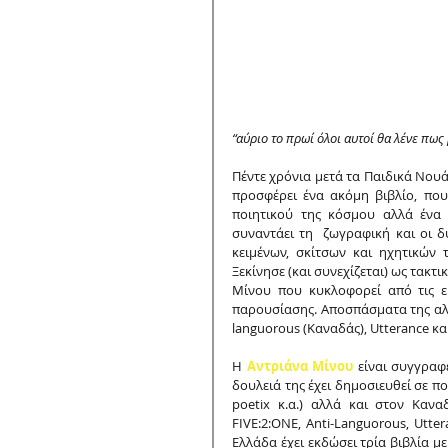
“αύριο το πρωί όλοι αυτοί θα λένε πως
Πέντε χρόνια μετά τα Παιδικά Νουάρ
προσφέρει ένα ακόμη βιβλίο, που
ποιητικού της κόσμου αλλά ένα 
συναντάει τη  ζωγραφική και οι δ
κειμένων, σκίτσων και ηχητικών 
Ξεκίνησε (και συνεχίζεται) ως τακτι
Μίνου που κυκλοφορεί από τις εκ
παρουσίασης. Αποσπάσματα της αλλ
languorous (Καναδάς), Utterance και 
Η 
Αντριάνα Μίνου
 είναι συγγραφ
δουλειά της έχει δημοσιευθεί σε πο
poetix κ.α.) αλλά και στον Καναδ
FIVE:2:ONE, Anti-Languorous, Uttera
Ελλάδα έχει εκδώσει τρία βιβλία μ