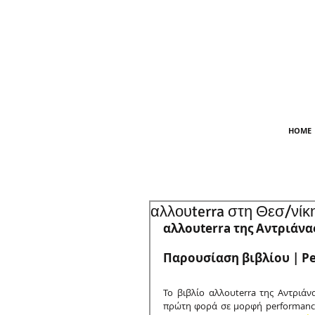
HOME
αλλουterra στη Θεσ/νίκ
αλλουterra της Αντριάνα
Παρουσίαση βιβλίου | Pe
To βιβλίο αλλουterra της Αντριάν
πρώτη φορά σε μορφή performance μ