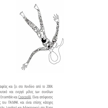
αφέας και ζει στο Λονδίνο από το 2004.
δρυτικό και ενεργό μέλος των συνόλων
s Ensemble και
Coocoolili
. Είναι απόφοιτος
 του ΠΑ.ΜΑΚ. και είναι επίσης κάτοχος
sity, London) και Διδακτορικού στο Piano