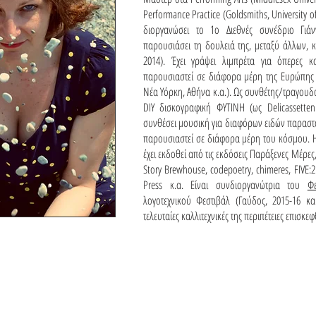
Performance Practice (Goldsmiths, University 
διοργανώσει το 1ο Διεθνές συνέδριο Γιά
παρουσιάσει τη δουλειά της, μεταξύ άλλων, 
2014). Έχει γράψει λιμπρέτα για όπερες κ
παρουσιαστεί σε διάφορα μέρη της Ευρώπης κ
Νέα Υόρκη, Αθήνα κ.α.). Ως συνθέτης/τραγουδ
DIY δισκογραφική ΦΥΤΙΝΗ (ως Delicassetten
συνθέσει μουσική για διαφόρων ειδών παραστά
παρουσιαστεί σε διάφορα μέρη του κόσμου. Η
έχει εκδοθεί από τις εκδόσεις Παράξενες Μέρες
Story Brewhouse, codepoetry, chimeres, FIVE:
Press κ.α. Είναι συνδιοργανώτρια του
Φ
λογοτεχνικού Φεστιβάλ (Γαύδος, 2015-16 κα
τελευταίες καλλιτεχνικές της περιπέτειες επισκεφ