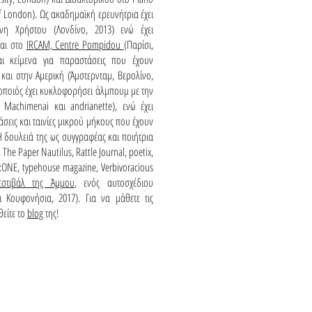
of London). Ως ακαδημαϊκή ερευνήτρια έχει
ννη Χρήστου (Λονδίνο, 2013) ενώ έχει
και στο
IRCAM, Centre Pompidou
(Παρίσι,
αι κείμενα για παραστάσεις που έχουν
αι στην Αμερική (Άμστερνταμ, Βερολίνο,
οποιός έχει κυκλοφορήσει άλμπουμ με την
 Machimenai και andrianette), ενώ έχει
σεις και ταινίες μικρού μήκους που έχουν
 δουλειά της ως συγγραφέας και ποιήτρια
,
The Paper Nautilus, Rattle Journal, poetix,
2:ONE, typehouse magazine, Verbivoracious
εστιβάλ της Άμμου
, ενός αυτοσχέδιου
ι Κουφονήσια, 2017). Για να μάθετε τις
θείτε το
blog
της!