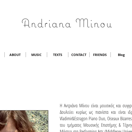
Andriana Minou
ABOUT
MUSIC
TEXTS
CONTACT
FRIENDS
Blog
Η Αντριάνα Μίνου είναι μουσικός και συγγρ
Δουλεύει κυρίως ως πιανίστα και είναι ι
Vladimir&Estragon Piano Duo, Oiseaux Bizarre
του τμήματος Μουσικής Επιστήμης & Τέχνης
Mάστερ στα Performing Arts (Middlesex Univer